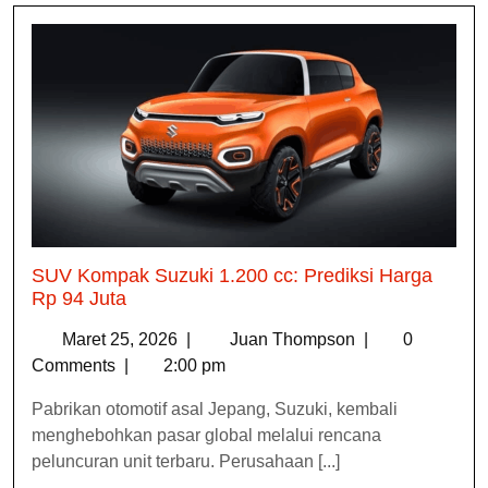
SUV Kompak Suzuki 1.200 cc: Prediksi Harga
Rp 94 Juta
Maret 25, 2026
|
Juan Thompson
|
0
Comments
|
2:00 pm
Pabrikan otomotif asal Jepang, Suzuki, kembali
menghebohkan pasar global melalui rencana
peluncuran unit terbaru. Perusahaan [...]