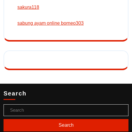
sakura118
sabung ayam online borneo303
Search