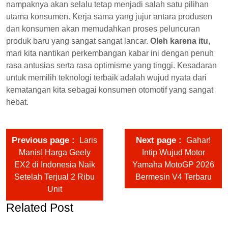
nampaknya akan selalu tetap menjadi salah satu pilihan
utama konsumen. Kerja sama yang jujur antara produsen
dan konsumen akan memudahkan proses peluncuran
produk baru yang sangat sangat lancar.
Oleh karena itu
,
mari kita nantikan perkembangan kabar ini dengan penuh
rasa antusias serta rasa optimisme yang tinggi. Kesadaran
untuk memilih teknologi terbaik adalah wujud nyata dari
kematangan kita sebagai konsumen otomotif yang sangat
hebat.
Previous page
Next page
Laris
Gahar!
Manis! Harga Geely
Intip Wujud Motor
EX2 di Indonesia Naik
Yamaha MotoGP 2026
Setelah Terjual 2 Ribu
Bermesin V4 Terbaru
Unit
Related Post