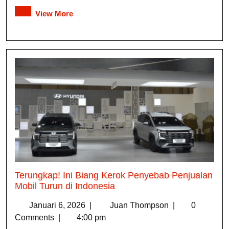
View More
Terungkap! Ini Biang Kerok Penyebab Penjualan
Mobil Turun di Indonesia
Januari 6, 2026
|
Juan Thompson
|
0
Comments
|
4:00 pm