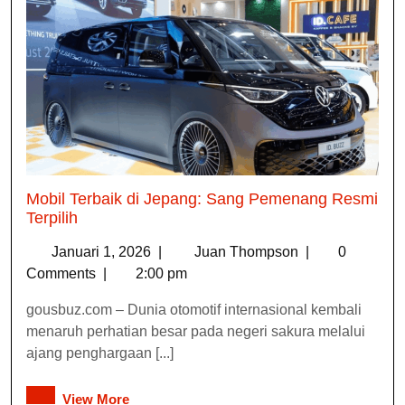
Mobil Terbaik di Jepang: Sang Pemenang Resmi
Terpilih
Januari 1, 2026
|
Juan Thompson
|
0
Comments
|
2:00 pm
gousbuz.com – Dunia otomotif internasional kembali
menaruh perhatian besar pada negeri sakura melalui
ajang penghargaan [...]
View More