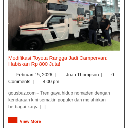
Modifikasi Toyota Rangga Jadi Campervan:
Habiskan Rp 800 Juta!
Februari 15, 2026
|
Juan Thompson
|
0
Comments
|
4:00 pm
gousbuz.com – Tren gaya hidup nomaden dengan
kendaraan kini semakin populer dan melahirkan
berbagai karya [...]
View More