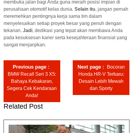
membuka jalan bagi Anda guna meraih posisi impian di
perusahaan otomotif kelas dunia.
Selain itu
, jangan pernah
meremehkan pentingnya kerja sama tim dalam
menyelesaikan setiap proyek besar yang penuh dengan
tekanan.
Jadi
, dedikasi yang tepat akan membawa Anda
pada kesuksesan karier serta kesejahteraan finansial yang
sangat menjanjikan.
Previous page
Next page
Bocoran
BMW Recall Seri 3 X5:
Honda HR-V Terbaru:
Bahaya Kebakaran,
Desain Lebih Mewah
Segera Cek Kendaraan
dan Sporty
Anda!
Related Post