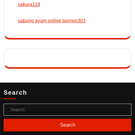
sakura118
sabung ayam online borneo303
Search