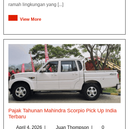
ramah lingkungan yang [...]
View More
Pajak Tahunan Mahindra Scorpio Pick Up India
Terbaru
April 4, 2026
|
Juan Thompson
|
0