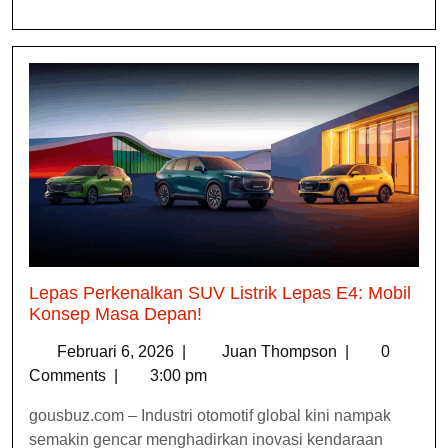
Lepas Perkenalkan SUV Listrik Lepas E4: Mobil
Konsep Masa Depan!
Februari 6, 2026
|
Juan Thompson
|
0
Comments
|
3:00 pm
gousbuz.com – Industri otomotif global kini nampak
semakin gencar menghadirkan inovasi kendaraan