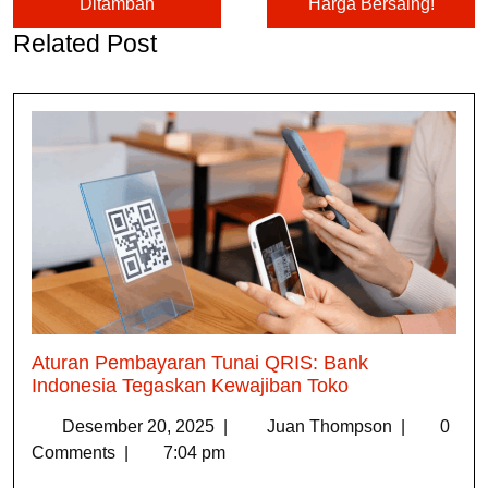
Ditambah
Harga Bersaing!
Related Post
Aturan Pembayaran Tunai QRIS: Bank
Indonesia Tegaskan Kewajiban Toko
Desember 20, 2025
|
Juan Thompson
|
0
Comments
|
7:04 pm