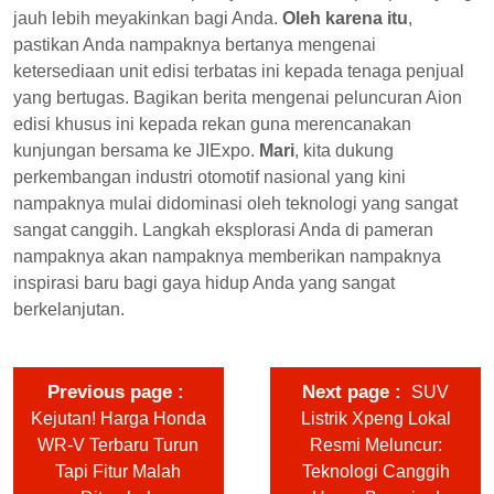
jauh lebih meyakinkan bagi Anda.
Oleh karena itu
,
pastikan Anda nampaknya bertanya mengenai
ketersediaan unit edisi terbatas ini kepada tenaga penjual
yang bertugas. Bagikan berita mengenai peluncuran Aion
edisi khusus ini kepada rekan guna merencanakan
kunjungan bersama ke JIExpo.
Mari
, kita dukung
perkembangan industri otomotif nasional yang kini
nampaknya mulai didominasi oleh teknologi yang sangat
sangat canggih. Langkah eksplorasi Anda di pameran
nampaknya akan nampaknya memberikan nampaknya
inspirasi baru bagi gaya hidup Anda yang sangat
berkelanjutan.
Previous page
Next page
SUV
Kejutan! Harga Honda
Listrik Xpeng Lokal
WR-V Terbaru Turun
Resmi Meluncur:
Tapi Fitur Malah
Teknologi Canggih